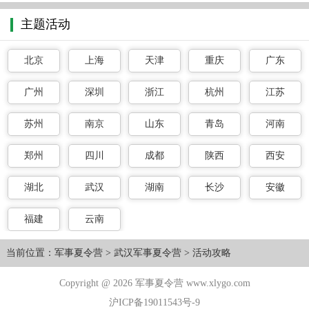
主题活动
北京
上海
天津
重庆
广东
广州
深圳
浙江
杭州
江苏
苏州
南京
山东
青岛
河南
郑州
四川
成都
陕西
西安
湖北
武汉
湖南
长沙
安徽
福建
云南
当前位置：
军事夏令营
>
武汉军事夏令营
>
活动攻略
Copyright @ 2026 军事夏令营 www.xlygo.com
沪ICP备19011543号-9