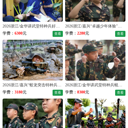
2026浙江/金华讲武堂特种兵好习惯夏令营（21天）
2026浙江/嘉兴“卓越少年体验”夏令营（7天）
学费：
6300
元
学费：
2280
元
查看
查看
2026浙江/嘉兴“蛟龙突击特种兵”夏令营（7天）
2026浙江/金华讲武堂特种兵蜕变夏令营（28天）
学费：
3180
元
学费：
8300
元
查看
查看