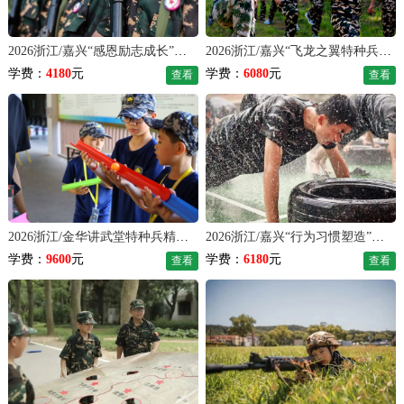
2026浙江/嘉兴“感恩励志成长”夏令营（14天）
2026浙江/嘉兴“飞龙之翼特种兵”夏令营（14天）
学费：
4180
元
学费：
6080
元
查看
查看
2026浙江/金华讲武堂特种兵精英夏令营（35天）
2026浙江/嘉兴“行为习惯塑造”夏令营（21天）
学费：
9600
元
学费：
6180
元
查看
查看