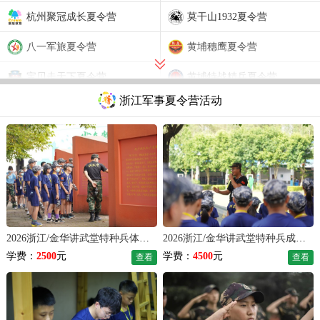
杭州聚冠成长夏令营
莫干山1932夏令营
八一军旅夏令营
黄埔穗鹰夏令营
宝贝走天下夏令营
黄埔特战精兵夏令营
浙江军事夏令营活动
杭州聚冠成长夏令营
黄埔特战精兵夏令营
八一军旅训练营
莫干山1932夏令营
黄埔穗鹰夏令营
2026浙江/金华讲武堂特种兵体验夏令营（7天）
2026浙江/金华讲武堂特种兵成长夏令营（14天）
学费：
2500
元
学费：
4500
元
查看
查看