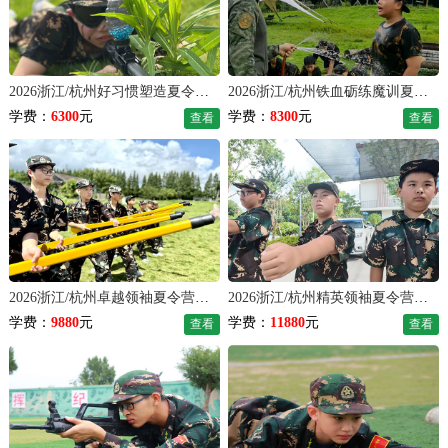
2026浙江/杭州好习惯塑造夏令营（21天）
2026浙江/杭州铁血砺练魔训夏令营（28天）
学费：
6300
元
学费：
8300
元
查看
查看
2026浙江/杭州卓越领袖夏令营（35天）
2026浙江/杭州精英领袖夏令营（42天）
学费：
9880
元
学费：
11880
元
查看
查看