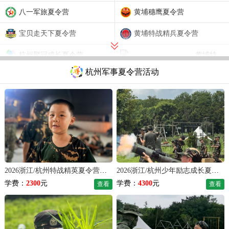
八一军旅夏令营
黄埔穗鹰夏令营
宝贝走天下夏令营
黄埔特战精兵夏令营
杭州聚冠成长夏令营
黄埔特战精兵夏令营
杭州军事夏令营活动
八一军旅训练营
黄埔穗鹰夏令营
2026浙江/杭州特战精英夏令营（7天）
2026浙江/杭州少年励志成长夏令营（14天）
学费：
2300
元
学费：
4300
元
查看
查看