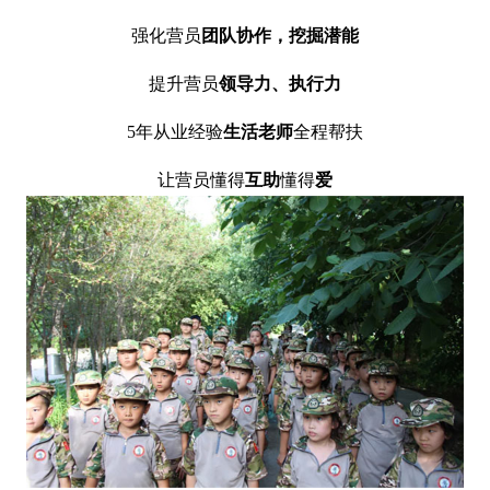
强化营员
团队协作，挖掘潜能
提升营员
领导力、执行力
5年从业经验
生活老师
全程帮扶
让营员懂得
互助
懂得
爱