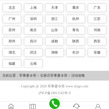
北京
上海
天津
重庆
广东
广州
深圳
浙江
杭州
江苏
苏州
南京
山东
青岛
河南
郑州
四川
成都
陕西
西安
湖北
武汉
湖南
长沙
安徽
福建
云南
当前位置：
军事夏令营
>
石家庄军事夏令营
>
活动攻略
Copyright @ 2026 军事夏令营 www.xlygo.com
沪ICP备19011543号-9