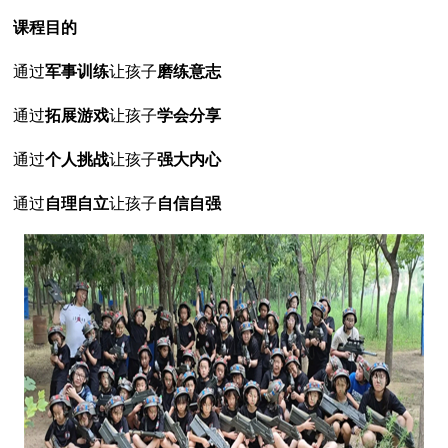
课程目的
通过
军事训练
让孩子
磨练意志
通过
拓展游戏
让孩子
学会分享
通过
个人挑战
让孩子
强大内心
通过
自理自立
让孩子
自信自强