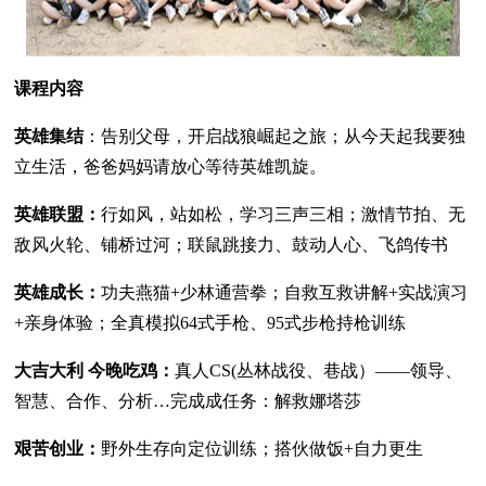
课程内容
英雄集结
：告别父母，开启战狼崛起之旅；从今天起我要独
立生活，爸爸妈妈请放心等待英雄凯旋。
英雄联盟：
行如风，站如松，学习三声三相；激情节拍、无
敌风火轮、铺桥过河；联鼠跳接力、鼓动人心、飞鸽传书
英雄成长：
功夫燕猫+少林通营拳；自救互救讲解+实战演习
+亲身体验；全真模拟64式手枪、95式步枪持枪训练
大吉大利 今晚吃鸡：
真人CS(丛林战役、巷战）——领导、
智慧、合作、分析…完成成任务：解救娜塔莎
艰苦创业：
野外生存向定位训练；搭伙做饭+自力更生