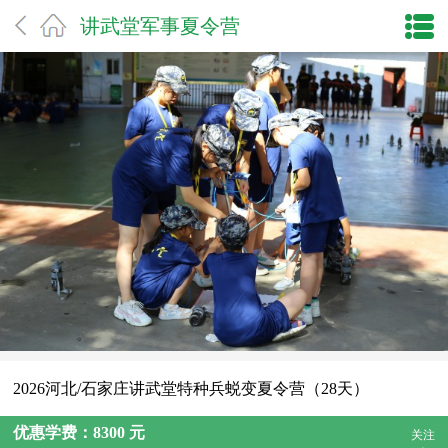
讲武堂军事夏令营
2026河北/石家庄讲武堂特种兵蜕变夏令营（28天）
优惠学费：8300 元
关注