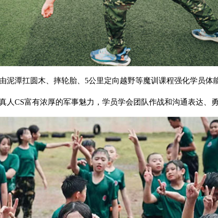
由泥潭扛圆木、摔轮胎、5公里定向越野等魔训课程强化学员体
真人CS富有浓厚的军事魅力，学员学会团队作战和沟通表达、