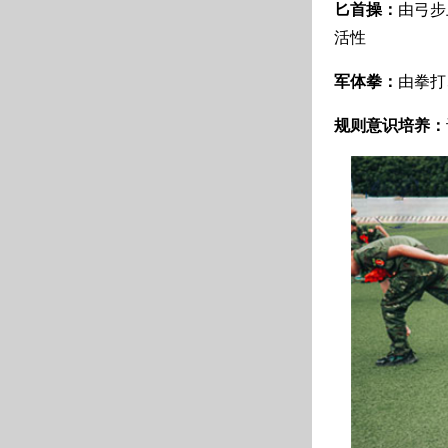
匕首操：
由弓步
活性
军体拳：
由拳打
规则意识培养：