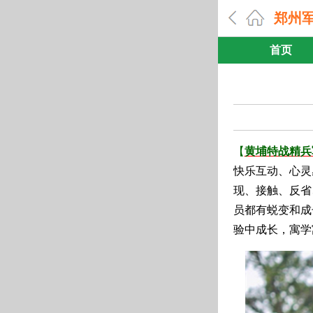
郑州
首页
【
黄埔特战精兵
快乐互动、心灵
现、接触、反省
员都有蜕变和成
验中成长，寓学