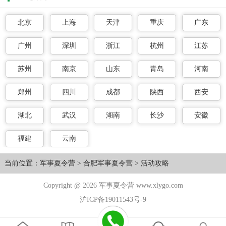
北京
上海
天津
重庆
广东
广州
深圳
浙江
杭州
江苏
苏州
南京
山东
青岛
河南
郑州
四川
成都
陕西
西安
湖北
武汉
湖南
长沙
安徽
福建
云南
当前位置：
军事夏令营
>
合肥军事夏令营
>
活动攻略
Copyright @ 2026 军事夏令营 www.xlygo.com
沪ICP备19011543号-9