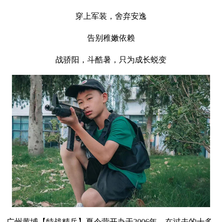
穿上军装，舍弃安逸
告别稚嫩依赖
战骄阳，斗酷暑，只为成长蜕变
广州黄埔【特战精兵】夏令营开办于2006年，在过去的十多