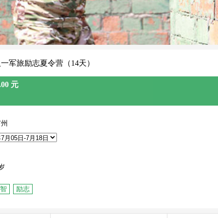
州八一军旅励志夏令营（14天）
00 元
广州
岁
智
励志