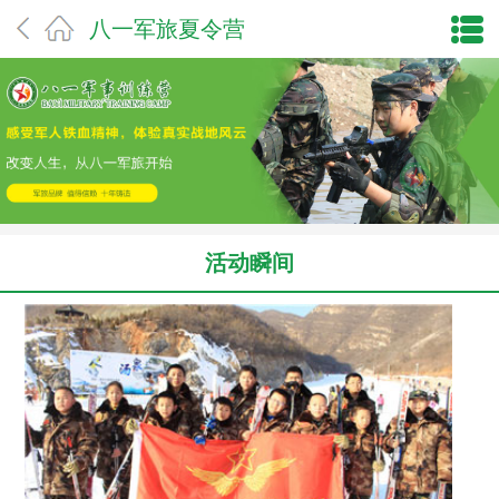
八一军旅夏令营
活动瞬间