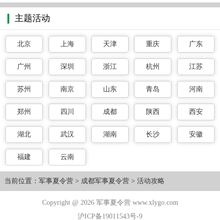
主题活动
北京
上海
天津
重庆
广东
广州
深圳
浙江
杭州
江苏
苏州
南京
山东
青岛
河南
郑州
四川
成都
陕西
西安
湖北
武汉
湖南
长沙
安徽
福建
云南
当前位置：
军事夏令营
>
成都军事夏令营
>
活动攻略
Copyright @ 2026 军事夏令营 www.xlygo.com
沪ICP备19011543号-9