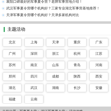
襄阳口碑最好的军事夏令营？老牌军事营地介绍！
武汉军事夏令营哪个机构好？三家专业湖北军事营基地推荐！
天津军事夏令营哪个机构好？天津多家机构对比
主题活动
北京
上海
天津
重庆
广东
广州
深圳
浙江
杭州
江苏
苏州
南京
山东
青岛
河南
郑州
四川
成都
陕西
西安
湖北
武汉
湖南
长沙
安徽
福建
云南