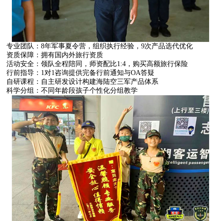
专业团队：8年军事夏令营，组织执行经验，9次产品选代优化
资质保障：拥有国内外旅行资质
活动安全：领队全程陪同，师资配比1:4，购买高额旅行保险
行前指导：1对1咨询提供完备行前通知与OA答疑
自研课程：自主研发设计构建海陆空三军产品体系
科学分组：不同年龄段孩子个性化分组教学