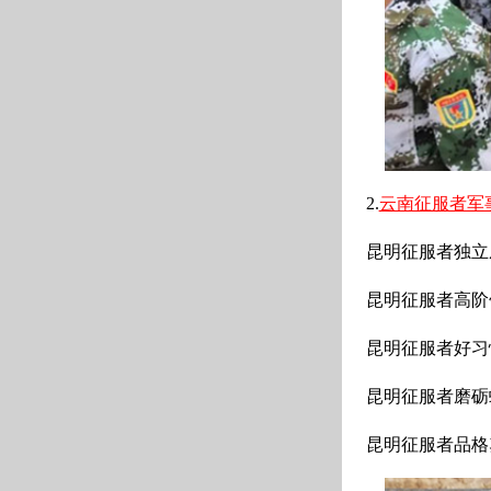
2.
云南征服者军
昆明征服者独立成
昆明征服者高阶领
昆明征服者好习惯
昆明征服者磨砺蜕
昆明征服者品格塑