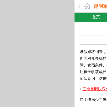
昆明
首页
暑假即将到来，
但面对众多机构
障、食宿条件、
让孩子收获成长
团队意识，这份
1.
云南昆明快乐
昆明快乐少年体验