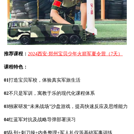
推荐课程：
2024西安·郑州宝贝少年火箭军夏令营（7天）
课程特色：
01
打造宝贝军校，体验真实军旅生活
02
不只是军训，寓教于乐的现代化课程体系
03
独家研发“未来战场”沙盘游戏，提高快速反应及思维能力
04
红蓝军对抗及战略导弹部署演习
05
队列+刺刀操+内务整理+军人礼仪等基础军事训练