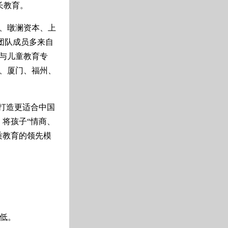
长教育。
、暾澜资本、上
团队成员多来自
与儿童教育专
、厦门、福州、
打造更适合中国
，将孩子“情商、
质教育的领先模
最低。