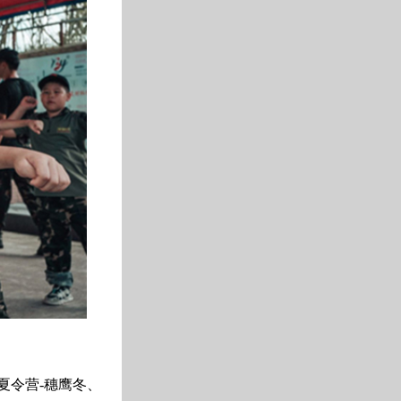
夏令营-穗鹰冬、