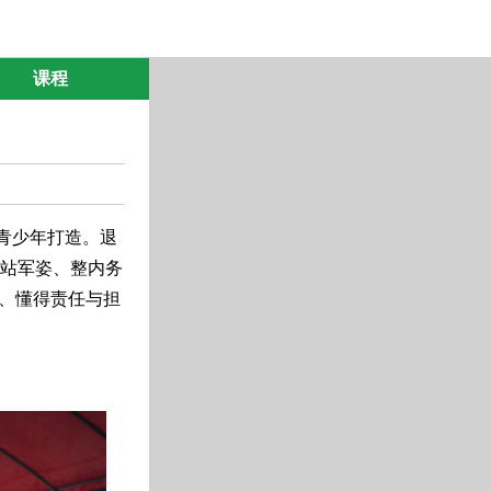
课程
岁青少年打造。退
从站军姿、整内务
、懂得责任与担