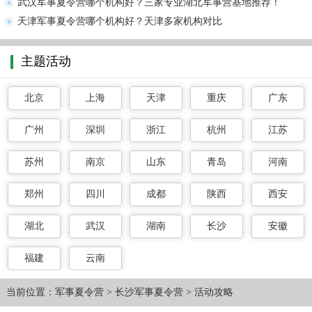
武汉军事夏令营哪个机构好？三家专业湖北军事营基地推荐！
天津军事夏令营哪个机构好？天津多家机构对比
主题活动
北京
上海
天津
重庆
广东
广州
深圳
浙江
杭州
江苏
苏州
南京
山东
青岛
河南
郑州
四川
成都
陕西
西安
湖北
武汉
湖南
长沙
安徽
福建
云南
当前位置：
军事夏令营
>
长沙军事夏令营
>
活动攻略