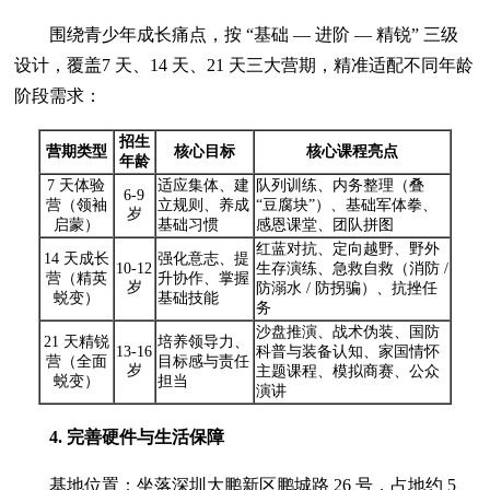
围绕青少年成长痛点，按 “基础 — 进阶 — 精锐” 三级
设计，覆盖7 天、14 天、21 天三大营期，精准适配不同年龄
阶段需求：
招生
营期类型
核心目标
核心课程亮点
年龄
7 天体验
适应集体、建
队列训练、内务整理（叠
6-9
营（领袖
立规则、养成
“豆腐块”）、基础军体拳、
岁
启蒙）
基础习惯
感恩课堂、团队拼图
红蓝对抗、定向越野、野外
14 天成长
强化意志、提
10-12
生存演练、急救自救（消防 /
营（精英
升协作、掌握
岁
防溺水 / 防拐骗）、抗挫任
蜕变）
基础技能
务
沙盘推演、战术伪装、国防
21 天精锐
培养领导力、
13-16
科普与装备认知、家国情怀
营（全面
目标感与责任
岁
主题课程、模拟商赛、公众
蜕变）
担当
演讲
4. 完善硬件与生活保障
基地位置：坐落深圳大鹏新区鹏城路 26 号，占地约 5