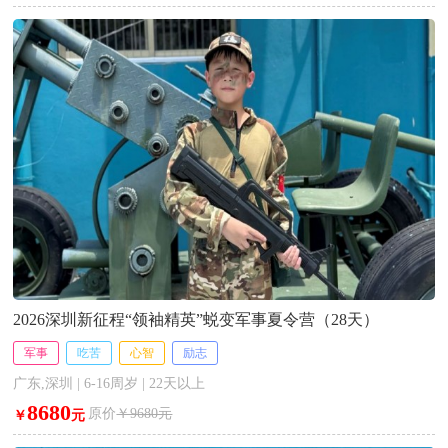
2026深圳新征程“领袖精英”蜕变军事夏令营（28天）
军事
吃苦
心智
励志
广东,深圳 | 6-16周岁 | 22天以上
8680
原价
￥9680元
￥
元