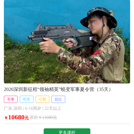
2026深圳新征程“领袖精英”蜕变军事夏令营（35天）
军事
吃苦
心智
励志
广东,深圳 | 6-16周岁 | 22天以上
10680
原价
￥11680元
￥
元
更多课程