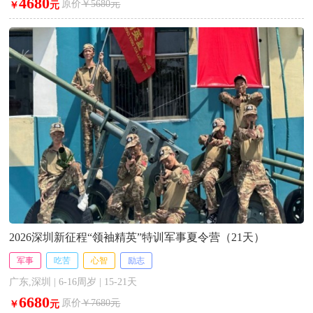
4680
原价
￥5680元
￥
元
2026深圳新征程“领袖精英”特训军事夏令营（21天）
军事
吃苦
心智
励志
广东,深圳 | 6-16周岁 | 15-21天
6680
原价
￥7680元
￥
元