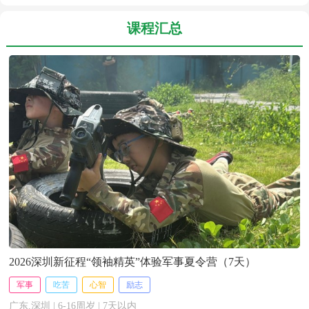
课程汇总
2026深圳新征程“领袖精英”体验军事夏令营（7天）
军事
吃苦
心智
励志
广东,深圳 | 6-16周岁 | 7天以内