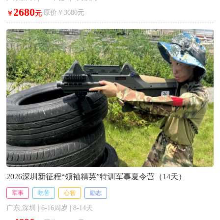
2680
原价
￥3680元
￥
元
2026深圳新征程“领袖精英”特训军事夏令营（14天）
军事
吃苦
心智
励志
广东,深圳 | 6-16周岁 | 8-14天