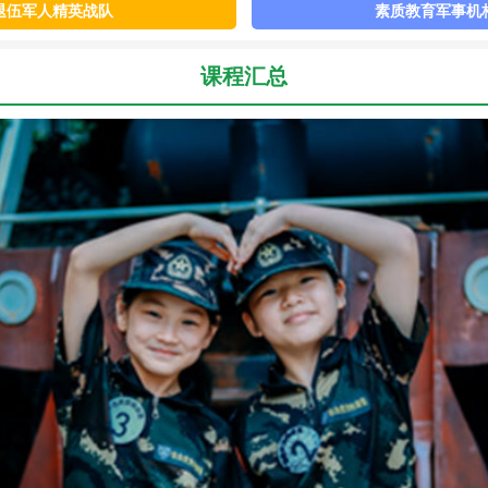
退伍军人精英战队
素质教育军事机
课程汇总