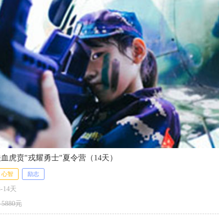
安铁血虎贲"戎耀勇士"夏令营（14天）
心智
励志
8-14天
5880元