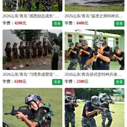
2026山东/青岛"感恩励志成长"夏令营（14天）
2026山东/青岛"猛虎之师特种兵"夏令营（21天）
学费：
4280
元
学费：
8480
元
查看
查看
2026山东/青岛"习惯养成塑造"夏令营（21天）
2026山东/青岛讲武堂特种兵体验夏令营（7天）
学费：
6280
元
学费：
2500
元
查看
查看