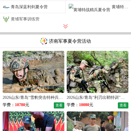
青岛深蓝利剑夏令营
黄埔特战精兵夏令营
黄埔军事训练营
济南军事夏令营活动
2026山东/青岛“雪豹突击特种兵”夏令营（28天）
2026山东/青岛“利刃出鞘特训”夏令营（35天）
学费：
10780
元
学费：
10080
元
查看
查看