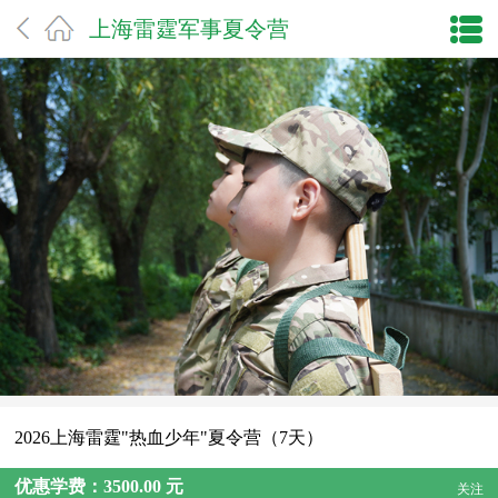
上海雷霆军事夏令营
2026上海雷霆"热血少年"夏令营（7天）
优惠学费：3500.00 元
关注