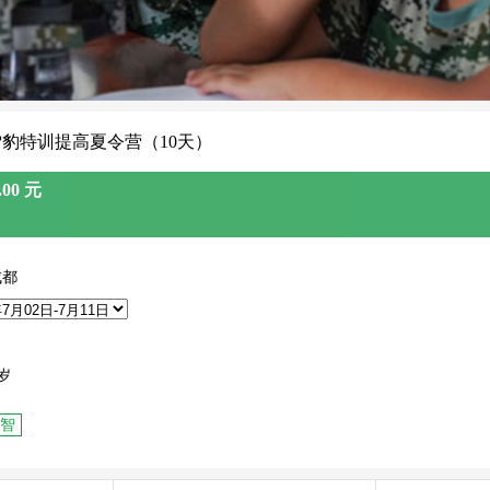
都雪豹特训提高夏令营（10天）
00 元
成都
岁
智