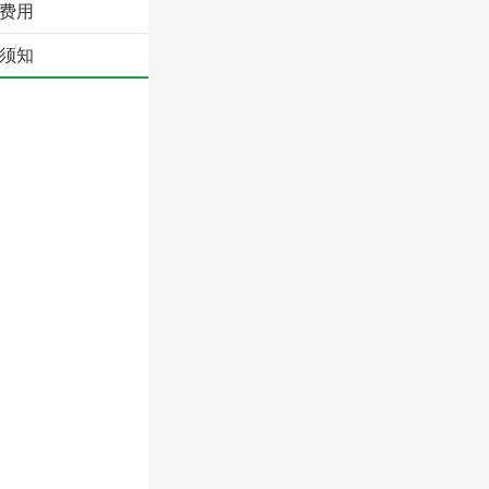
费用
须知