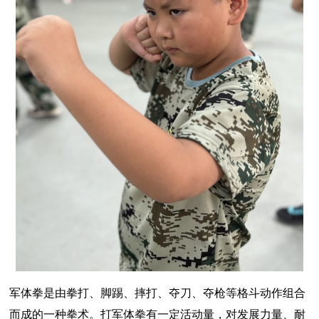
军体拳是由拳打、脚踢、摔打、夺刀、夺枪等格斗动作组合
而成的一种拳术。打军体拳有一定活动量，对发展力量、耐