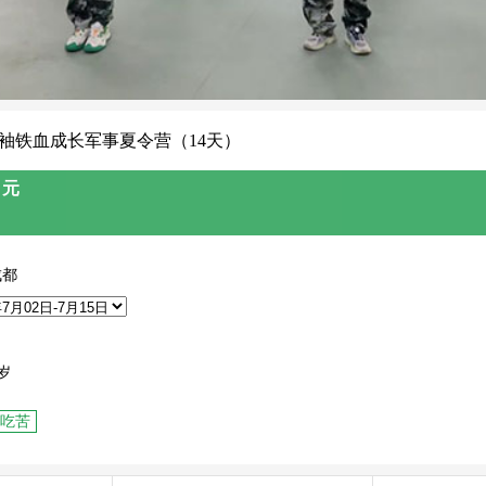
领袖铁血成长军事夏令营（14天）
 元
成都
岁
吃苦