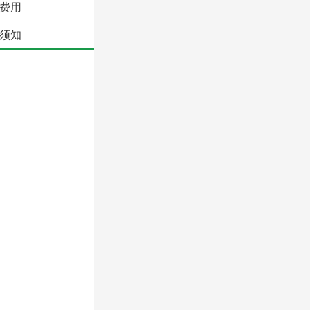
费用
须知